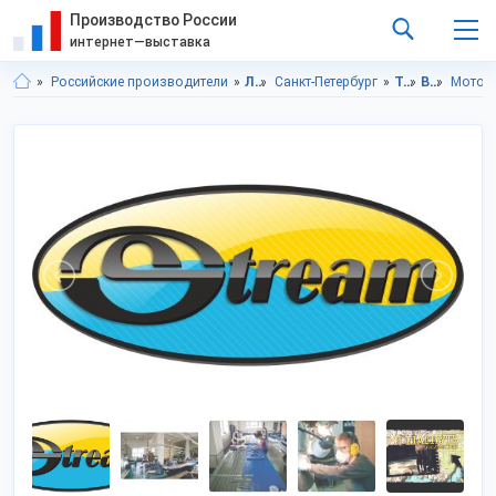
Производство России
интернет—выставка
Российские производители
Ленинградская область
Санкт-Петербург
Транспорт, техника, запчасти
Водный транспорт
Мотор