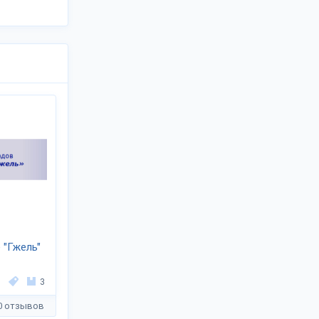
 "Гжель"
3
0 отзывов