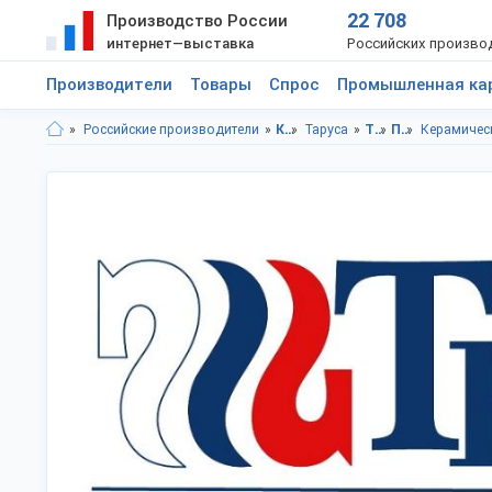
22 708
Производство России
интернет—выставка
Российских произво
Производители
Товары
Спрос
Промышленная ка
Российские производители
Калужская область
Таруса
Товары для дома
Посуда
Керамичес