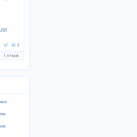
АЛЛ
3
1 отзыв
ьных
ели
ели