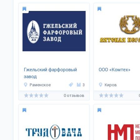
Гжельский фарфоровый
ООО «Комтех»
завод
Раменское
3
Киров
0 отзывов