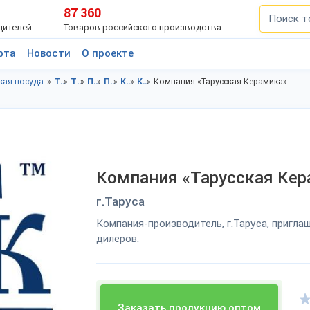
87 360
дителей
Товаров российского производства
рта
Новости
О проекте
кая посуда
Товары для дома в Калужская область
Товары для дома в г.Таруса
Посуда в Калужская область
Посуда в г.Таруса
Керамическая посуда в Калужская область
Керамическая посуда в г.Таруса
Компания «Тарусская Керамика»
Компания «Тарусская Кер
г.Таруса
Компания-производитель, г.Таруса, пригла
дилеров.
Заказать продукцию оптом