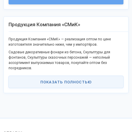
Продукция Компания «СМиК»
Продукция Компания «СМиК» — реализация оптом по цене
изготовителя значительно ниже, чем у импортёров.
Садовые декоративные фонари из бетона, Скульптуры для
фонтанов, Скульптуры сказочных персонажей — неполный
ассортимент выпускаемых товаров, покупайте оптом без
посредников.
В каталоге популярные товары и новая продукция.
ПОКАЗАТЬ ПОЛНОСТЬЮ
Качество отвечает ГОСТ или ТУ, не проигрывает китайским
аналогам.
Станьте дилером или оптовым представителем в своём городе и
получайте преимущества работы напрямую. Продаем продукцию
в городах: Москва, Краснодар, Ставрополь, Ростов-на-Дону,
Санкт-Петербург и других.
Доставка удобной ТК во все регионы РФ, таможенного союза и
на экспорт.