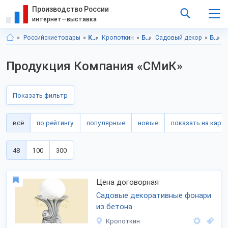
Производство России
интернет—выставка
Российские товары
Краснодарский край
Кропоткин
Благоустройство
Садовый декор
Благоустройство, Краснодарский край
Благоустрой
Продукция Компания «СМиК»
Показать фильтр
всё
по рейтингу
популярные
новые
показать на карте
48
100
300
Цена договорная
Садовые декоративные фонари
из бетона
Кропоткин