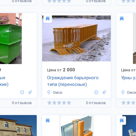
0 отзывов
0 отзывов
0
2 000
Цена от
Цена от
ные
Ограждения барьерного
Урны у
кие)
типа (переносные)
Омск
Омс
0 отзывов
0 отзывов