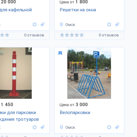
20 000
1 800
Цена от
для кафельной
Решетки на окна
к
Омск
0 отзывов
0 отзывов
1 450
3 000
Цена от
ки для парковки
Велопарковки
ждения тротуаров
к
Омск