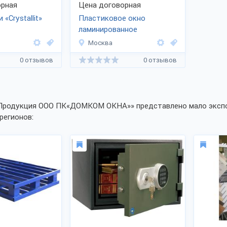
рная
Цена договорная
«Crystallit»
Пластиковое окно
ламинированное
«Натуральный дуб»
Москва
0 отзывов
0 отзывов
«Продукция ООО ПК«ДОМКОМ ОКНА»» представлено мало экспоз
регионов: