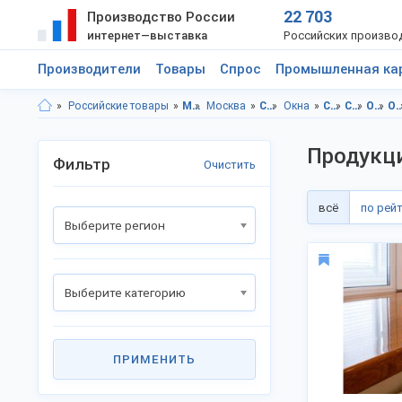
22 703
Производство России
интернет—выставка
Российских произво
Производители
Товары
Спрос
Промышленная ка
Российские товары
Московская область
Москва
Строительство и ремонт
Окна
Строительство и ремонт, Московская область
Строительство и ремонт, г.Москва
Окна, Московская область
Окна, г.М
Продукц
Фильтр
Очистить
всё
по рей
Выберите регион
Выберите категорию
ПРИМЕНИТЬ