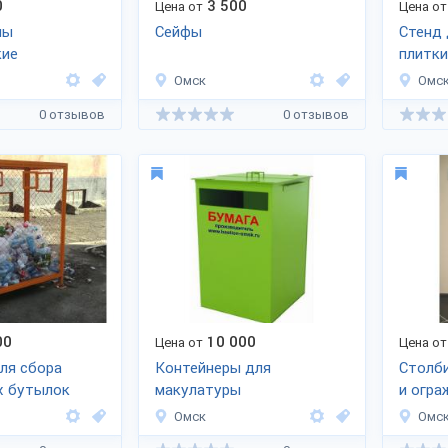
0
3 500
Цена от
Цена от
ны
Сейфы
Стенд 
кие
плитки
Омск
Омс
0 отзывов
0 отзывов
00
10 000
Цена от
Цена от
ля сбора
Контейнеры для
Столби
х бутылок
макулатуры
и огра
Омск
Омс