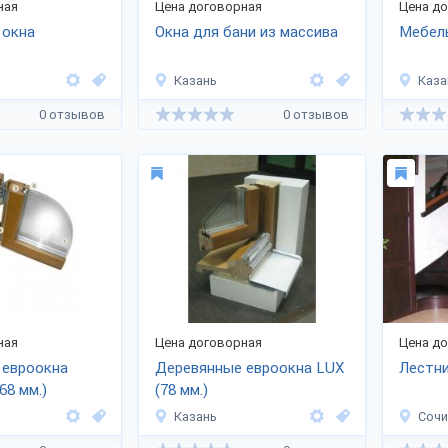
ная
Цена договорная
Цена д
 окна
Окна для бани из массива
Мебель
Казань
Каза
0 отзывов
0 отзывов
ная
Цена договорная
Цена д
 евроокна
Деревянные евроокна LUX
Лестни
8 мм.)
(78 мм.)
Казань
Сочи