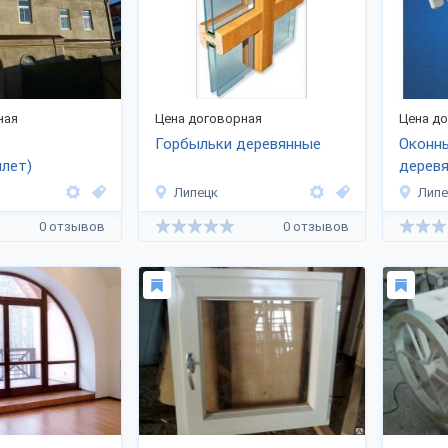
ная
Цена договорная
Цена д
Горбыльки деревянные
Оконны
лет)
дерев
Липецк
Липе
0 отзывов
0 отзывов