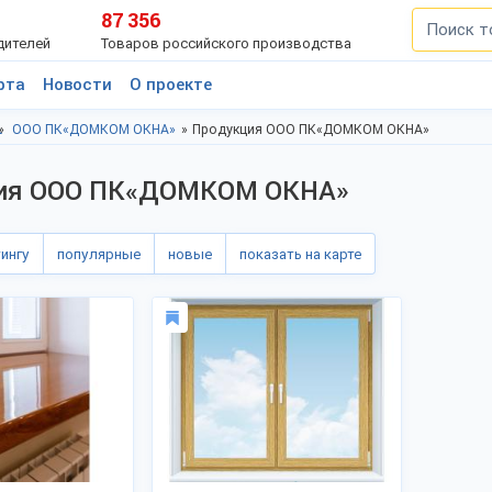
87 356
дителей
Товаров российского производства
рта
Новости
О проекте
осква
ООО ПК«ДОМКОМ ОКНА»
Продукция ООО ПК«ДОМКОМ ОКНА»
ия ООО ПК«ДОМКОМ ОКНА»
тингу
популярные
новые
показать на карте