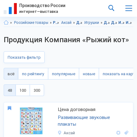
Производство России
интернет—выставка
Российские товары
Ростовская область
Аксай
Детские товары
Игрушки
Детские товары, Ростовская область
Детские товары, г.Аксай
Игрушки, Ростовская область
Игрушки, г.Аксай
К
Продукция Компания «Рыжий кот»
Показать фильтр
всё
по рейтингу
популярные
новые
показать на карте
48
100
300
Цена договорная
Развивающие звуковые
плакаты
Аксай