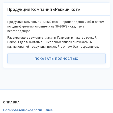
Продукция Компания «Рыжий кот»
Продукция Компания «Рыжий кот» — производство и сбыт оптом
по цене фирмы-изготовителя на 30-300% ниже, чем у
перепродавцов.
Развивающие звуковые плакаты, Гравюры в пакете с ручкой,
Наборы для выжигания — неполный список выпускаемых
наименований продукции, покупайте оптом без посредников.
В каталоге уже известные наименования и новая продукция.
ПОКАЗАТЬ ПОЛНОСТЬЮ
Качество соответствует госстандартам или техническим условиям,
не проигрывает европейским товарам.
Станьте дилером или оптовым покупателем в своём городе и
получайте выгоду прямого сотрудничества. Продаем продукцию
в городах России.
Заказы отправляем удобной ТК во все города РФ, таможенного
союза и за границу.
Для закупки в страны Таможенного союза оформляются
СПРАВКА
соответствующие документы.
Свяжитесь с нами на
стенде компании
.
Пользовательское соглашение