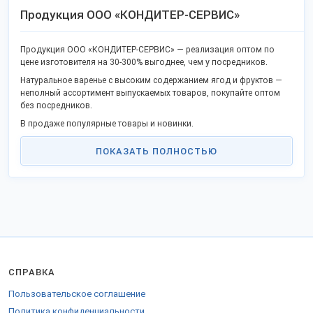
Продукция ООО «КОНДИТЕР-СЕРВИС»
Продукция ООО «КОНДИТЕР-СЕРВИС» — реализация оптом по
цене изготовителя на 30-300% выгоднее, чем у посредников.
Натуральное варенье с высоким содержанием ягод и фруктов —
неполный ассортимент выпускаемых товаров, покупайте оптом
без посредников.
В продаже популярные товары и новинки.
Качество соответствует государственным стандартам или ТУ, не
ПОКАЗАТЬ ПОЛНОСТЬЮ
уступает импортным товарам.
Станьте дилером или оптовым представителем в своём крае и
получайте преимущества работы без посредников. Продаем
товары в городах: Санкт-Петербург, Москва, Челябинск, Воронеж,
Нижний Новгород и других.
Грузы отправляем удобной транспортной компанией в любые
регионы Российской Федерации, таможенного союза и на
экспорт.
СПРАВКА
Для поставки за рубеж оформляются необходимые документы.
Наши контакты на
стенде компании
.
Пользовательское соглашение
Политика конфиденциальности