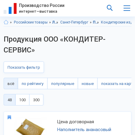
Производство России
интернет—выставка
Российские товары
Ленинградская область
Санкт-Петербург
Продукты питания
Кондитерские изд
Продукция ООО «КОНДИТЕР-
СЕРВИС»
Показать фильтр
всё
по рейтингу
популярные
новые
показать на карте
48
100
300
Цена договорная
Наполнитель ананасовый