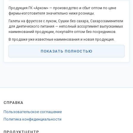
Продукция ГК «Арком» — производство и сбыт оптом по цене
фирмы-изготовителя значительно ниже розницы.
Галеты на фруктозе с луком, Сушки без сахара, Сахарозаменители
для диетического питания — неполный ассортимент выпускаемых
наименований продукции, покупайте оптом без посредников.
В продаже уже известные наименования и новая продукция.
Качество соответствует государственным стандартам или ТУ, не
ПОКАЗАТЬ ПОЛНОСТЬЮ
уступает западным товарам.
Станьте дилером или оптовым покупателем в своём крае и
получайте выгоду работы без посредников. Реализуем товары в
городах: Москва, Санкт-Петербург, Екатеринбург, Ростов-на-Дону,
Ашкелон и других.
Грузы отправляем удобной транспортной компанией в любые
города РФ, ТС и за рубеж.
Для продажи в СНГ предоставляются соответствующие
СПРАВКА
документы.
Закажите продукцию на
стенде компании
.
Пользовательское соглашение
Политика конфиденциальности
ПРОДУКТЦЕНТР