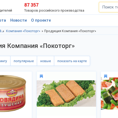
87 357
дителей
Товаров российского производства
рта
Новости
О проекте
Овощи, г.Москва
Компания «Покоторг»
Продукция Компания «Покоторг»
ия Компания «Покоторг»
тингу
популярные
новые
показать на карте