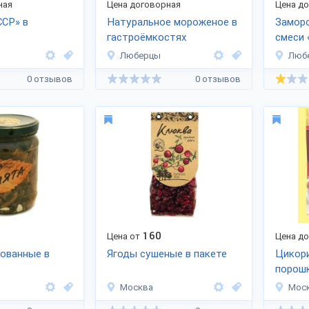
ная
Цена договорная
Цена д
ССР» в
Натуральное мороженое в
Замор
гастроёмкостях
смеси 
Люберцы
Люб
0 отзывов
0 отзывов
160
Цена от
Цена д
ованные в
Ягоды сушеные в пакете
Цикор
порош
Москва
Мос