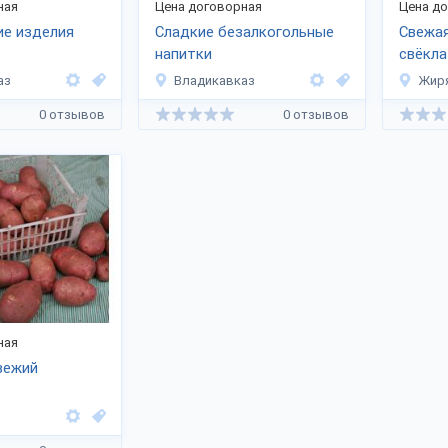
ная
Цена договорная
Цена д
ие изделия
Сладкие безалкогольные
Свежая
напитки
свёкла
аз
Владикавказ
Жир
0 отзывов
0 отзывов
ная
вежий