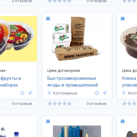
0 отзывов
0 отзывов
ная
Цена договорная
Цена д
офрукты в
Быстрозамороженные
Клюка 
 наборах
ягоды в промышленной
упаков
упаковке
Костомукша
Кос
0 отзывов
0 отзывов