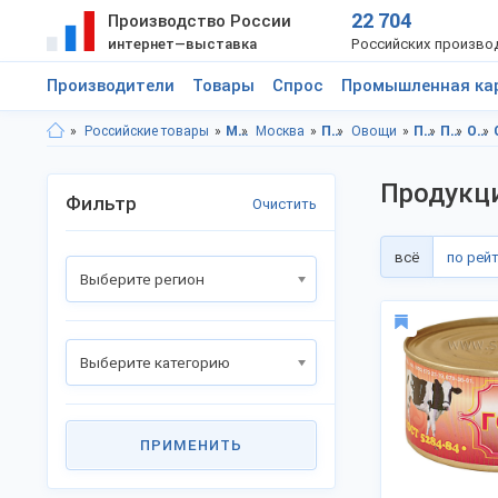
22 704
Производство России
интернет—выставка
Российских произво
Производители
Товары
Спрос
Промышленная ка
Российские товары
Московская область
Москва
Продукты питания
Овощи
Продукты питания, Московская область
Продукты питания, г.Москва
Овощи, Московская область
Продукц
Фильтр
Очистить
всё
по рей
Выберите регион
Выберите категорию
ПРИМЕНИТЬ