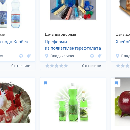
ная
Цена договорная
Цена д
 вода Казбек-
Преформы
Хлебо
из полиэтилентерефталата
РСО 1810, PCO 1881
аз
Владикавказ
Влад
и колпачки к ним
0 отзывов
0 отзывов