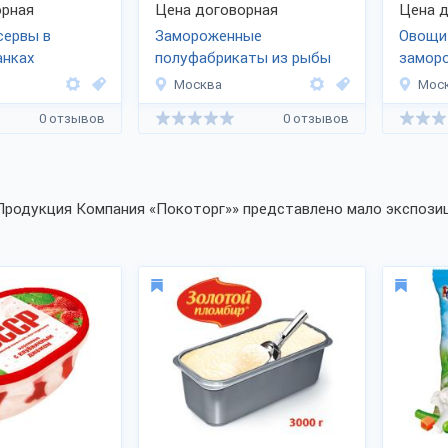
рная
Цена договорная
Цена д
сервы в
Замороженные
Овощи
анках
полуфабрикаты из рыбы
замор
Москва
Мос
0 отзывов
0 отзывов
Продукция Компания «Покоторг»» представлено мало экспозиц