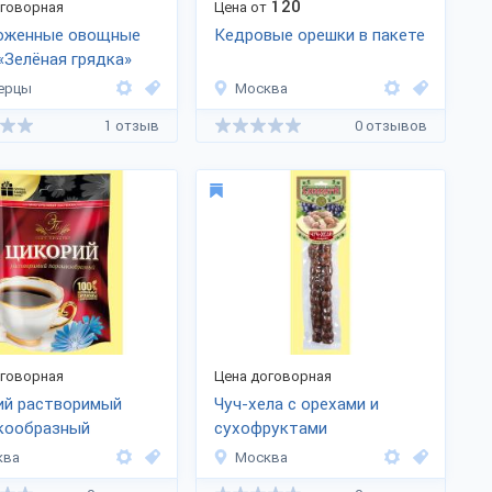
120
оговорная
Цена от
оженные овощные
Кедровые орешки в пакете
«Зелёная грядка»
ерцы
Москва
1 отзыв
0 отзывов
оговорная
Цена договорная
ий растворимый
Чуч-хела с орехами и
кообразный
сухофруктами
ква
Москва