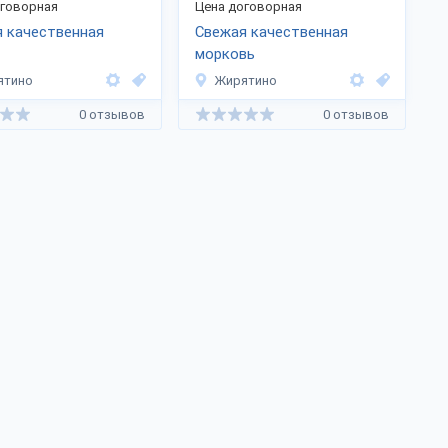
оговорная
Цена договорная
 качественная
Свежая качественная
морковь
ятино
Жирятино
0 отзывов
0 отзывов