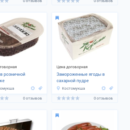
0 отзывов
0 отзывов
оговорная
Цена договорная
в розничной
Замороженные ягоды в
ке
сахарной пудре
томукша
Костомукша
0 отзывов
0 отзывов