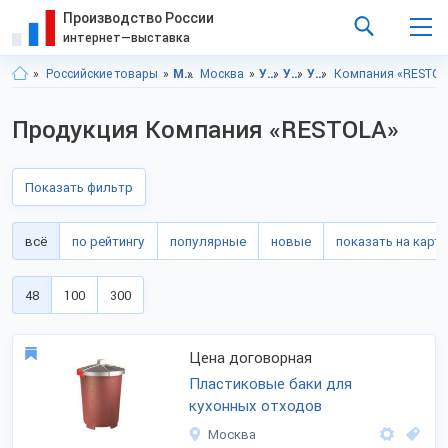
Производство России
интернет—выставка
Российские товары
Московская область
Москва
Упаковка
Упаковка, Московская область
Упаковка, г.Москва
Компания «RESTOL
Продукция Компания «RESTOLA»
Показать фильтр
всё
по рейтингу
популярные
новые
показать на карте
48
100
300
Цена договорная
Пластиковые баки для
кухонных отходов
Москва