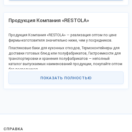
Продукция Компания «RESTOLA»
Продукция Компания «RESTOLA» — реализация оптом по цене
фирмы-изготовителя значительно ниже, чем у посредников.
Пластиковые баки для кухонных отходов, Термоконтейнеры для
доставки готовых блюд или полуфабрикатов, Гастроемкости для
транспортировки и хранения полуфабрикатов — неполный
каталог выпускаемых наименований продукции, покупайте оптом
без посредников.
В каталоге популярные товары и новая продукция.
ПОКАЗАТЬ ПОЛНОСТЬЮ
Качество отвечает госстандартам или техническим регламентам,
не проигрывает китайским конкурентам.
Станьте дилером или оптовым партнёром в своём регионе и
получайте выгоду работы без посредников. Реализуем
продукцию в городах: Москва, Дмитров, Екатеринбург, Иваново,
Кимры и других.
Заказы отправляем удобной транспортной компанией в любые
регионы РФ, ТС и за рубеж.
СПРАВКА