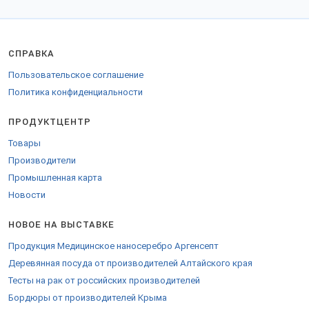
Реализуем товары в городах: Санкт-Петербург, Москва,
Екатеринбург, Казань, Нижний Новгород и других.
Доставка удобной транспортной компанией во все города РФ,
таможенного союза и за границу.
СПРАВКА
Для поставки в страны ЕС оформляются необходимые бумаги.
Пользовательское соглашение
Закажите продукцию на
стенде компании
.
Политика конфиденциальности
ПРОДУКТЦЕНТР
Товары
Производители
Промышленная карта
Новости
НОВОЕ НА ВЫСТАВКЕ
Продукция Медицинское наносеребро Аргенсепт
Деревянная посуда от производителей Алтайского края
Тесты на рак от российских производителей
Бордюры от производителей Крыма