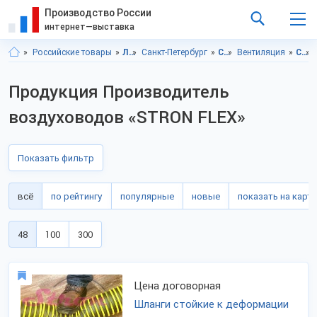
Производство России
интернет—выставка
Российские товары
Ленинградская область
Санкт-Петербург
Строительство и ремонт
Вентиляция
Строительство и ремонт, Ленинградская область
Продукция Производитель
воздуховодов «STRON FLEX»
Показать фильтр
всё
по рейтингу
популярные
новые
показать на карте
48
100
300
Цена договорная
Шланги стойкие к деформации