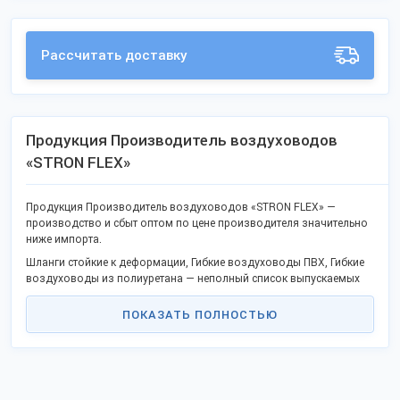
Рассчитать доставку
Продукция Производитель воздуховодов
«STRON FLEX»
Продукция Производитель воздуховодов «STRON FLEX» —
производство и сбыт оптом по цене производителя значительно
ниже импорта.
Шланги стойкие к деформации, Гибкие воздуховоды ПВХ, Гибкие
воздуховоды из полиуретана — неполный список выпускаемых
наименований продукции, покупайте оптом без посредников.
ПОКАЗАТЬ ПОЛНОСТЬЮ
В списке популярные наименования и новинки.
Качество отвечает государственным стандартам или техническим
условиям, не уступает европейским аналогам.
Станьте дилером или оптовым покупателем в своём городе и
получите преимущества сотрудничества без посредников.