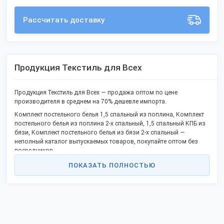
Рассчитать доставку
Продукция Текстиль для Всех
Продукция Текстиль для Всех — продажа оптом по цене
производителя в среднем на 70% дешевле импорта.
Комплект постельного белья 1,5 спальный из поплина, Комплект
постельного белья из поплина 2-х спальный, 1,5 спальный КПБ из
бязи, Комплект постельного белья из бязи 2-х спальный —
неполный каталог выпускаемых товаров, покупайте оптом без
посредников.
В каталоге уже известные наименования и новинки.
ПОКАЗАТЬ ПОЛНОСТЬЮ
Качество соответствует ГОСТ или техническим условиям, не
проигрывает иностранным аналогам.
Станьте дилером или оптовым партнёром в своём крае и получите
выгоду работы без посредников. Реализуем продукцию в
городах: Москва, Санкт-Петербург, Владивосток, Ставрополь,