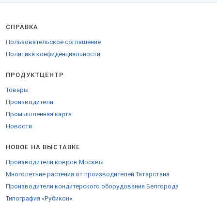
Химки и других.
Заказы отправляем удобной транспортной компанией в любые
города РФ, СНГ и на экспорт.
СПРАВКА
Для поставки в страны Евросоюза оформляются
Пользовательское соглашение
сопроводительные накладные.
Политика конфиденциальности
Свяжитесь с нами на
странице компании
.
ПРОДУКТЦЕНТР
Товары
Производители
Промышленная карта
Новости
НОВОЕ НА ВЫСТАВКЕ
Производители ковров Москвы
Многолетние растения от производителей Татарстана
Производители кондитерского оборудования Белгорода
Типография «Рубикон».