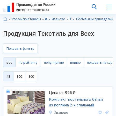
Производство России
интернет—выставка
Российские товары
Ивановская область
Иваново
Товары для дома
Постельные принадлежно
Продукция Текстиль для Всех
Показать фильтр
всё
по рейтингу
популярные
новые
показать на карте
48
100
300
Цена от
995
₽
Комплект постельного белья
из поплина 2-х спальный
Иваново