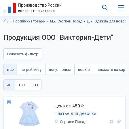
Производство России
интернет—выставка
Российские товары
Московская область
Сергиев Посад
Детская одежда
Одежда для новор
Продукция ООО "Виктория-Дети"
Показать фильтр
всё
по рейтингу
популярные
новые
показать на карте
48
100
300
Цена от
450
₽
Платье для девочки
Сергиев Посад