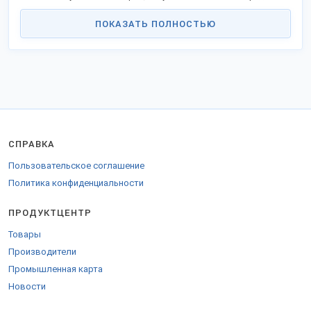
В продаже популярные наименования и новинки.
ПОКАЗАТЬ ПОЛНОСТЬЮ
Качество соответствует госстандартам или техническим
регламентам, не уступает азиатским аналогам.
Станьте дилером или оптовым партнёром в своём городе и
получайте выгоду работы напрямую. Реализуем товары в
городах России.
Доставляем удобной ТК во все регионы России, таможенного
союза и за рубеж.
Для продажи за пределы РФ оформляются сопроводительные
СПРАВКА
бумаги.
Пользовательское соглашение
Наши контакты на
стенде компании
.
Политика конфиденциальности
ПРОДУКТЦЕНТР
Товары
Производители
Промышленная карта
Новости