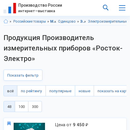
Производство России
интернет—выставка
Российские товары
Московская область
Одинцово
Электротовары
Электроизмерительные 
Продукция Производитель
измерительных приборов «Росток-
Электро»
Показать фильтр
всё
по рейтингу
популярные
новые
показать на карте
48
100
300
Цена от
9 450
₽