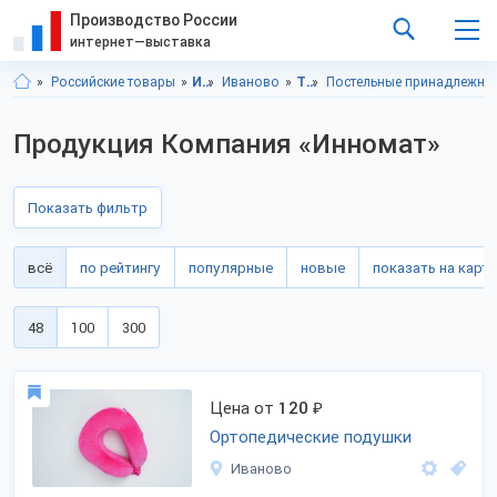
Производство России
интернет—выставка
Российские товары
Ивановская область
Иваново
Товары для дома
Постельные принадлежно
Продукция Компания «Инномат»
Показать фильтр
всё
по рейтингу
популярные
новые
показать на карте
48
100
300
Цена от
120
₽
Ортопедические подушки
Иваново