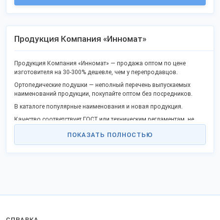
Продукция Компания «Инномат»
Продукция Компания «Инномат» — продажа оптом по цене
изготовителя на 30-300% дешевле, чем у перепродавцов.
Ортопедические подушки — неполный перечень выпускаемых
наименований продукции, покупайте оптом без посредников.
В каталоге популярные наименования и новая продукция.
Качество соответствует ГОСТ или техническим регламентам, не
уступает зарубежным конкурентам.
ПОКАЗАТЬ ПОЛНОСТЬЮ
Станьте дилером или оптовым покупателем в своём регионе и
получите выгоду прямого сотрудничества. Продаем товары в
городах России.
Доставка удобной транспортной компанией во все регионы
Российской Федерации, ТС и на экспорт.
Для поставки за рубеж оформляются разрешительные
сертификаты.
Отправьте заказ на
странице компании
.
СПРАВКА