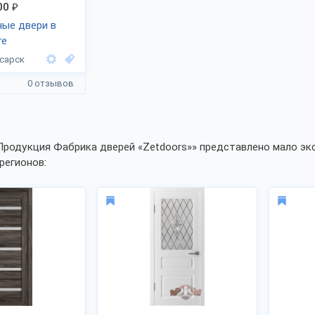
00
₽
ые двери в
те
сарск
0 отзывов
Продукция Фабрика дверей «Zetdoors»» представлено мало экс
регионов: