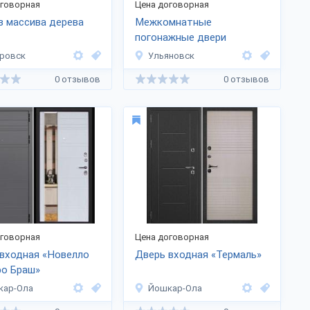
оговорная
Цена договорная
з массива дерева
Межкомнатные
погонажные двери
«Джулия»
ровск
Ульяновск
0 отзывов
0 отзывов
оговорная
Цена договорная
входная «Новелло
Дверь входная «Термаль»
ро Браш»
кар-Ола
Йошкар-Ола