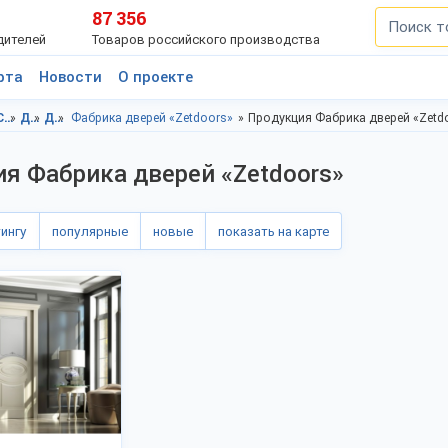
87 356
дителей
Товаров российского производства
рта
Новости
О проекте
Строительство и ремонт, г.Новочебоксарск
Двери, Чувашская респ.
Двери, г.Новочебоксарск
Фабрика дверей «Zetdoors»
Продукция Фабрика дверей «Zetd
я Фабрика дверей «Zetdoors»
тингу
популярные
новые
показать на карте