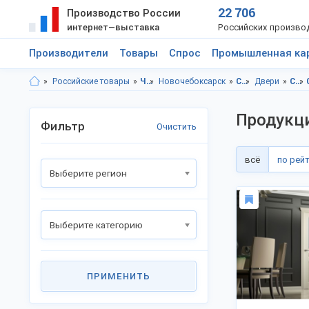
22 706
Производство России
интернет—выставка
Российских произво
Производители
Товары
Спрос
Промышленная ка
Российские товары
Чувашская респ.
Новочебоксарск
Строительство и ремонт
Двери
Строительство и ремонт, Чувашская респ.
Продукци
Фильтр
Очистить
всё
по рей
Выберите регион
Выберите категорию
ПРИМЕНИТЬ