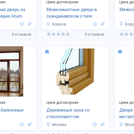
ная
Цена договорная
Цена д
ая дверь из
Межкомнатные двери в
Межко
серия Atum
скандинавском стиле
Ковров
Ков
0 отзывов
0 отзывов
ная
Цена договорная
Цена д
 балконные
Деревянные окна со
Двери 
стеклопакетом
метал
Москва
Мос