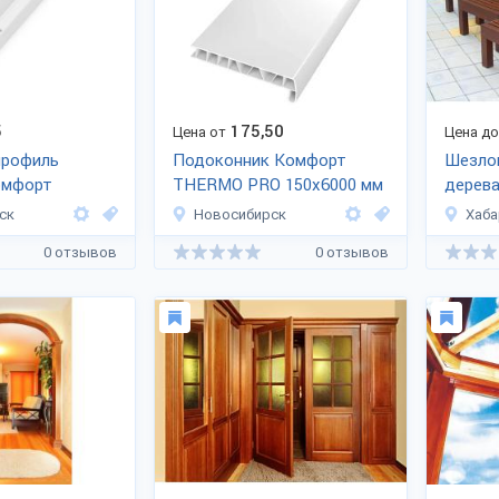
5
175,50
Цена от
Цена д
профиль
Подоконник Комфорт
Шезлон
омфорт
THERMO PRO 150x6000 мм
дерев
 с п
ск
Новосибирск
Хаба
0 отзывов
0 отзывов