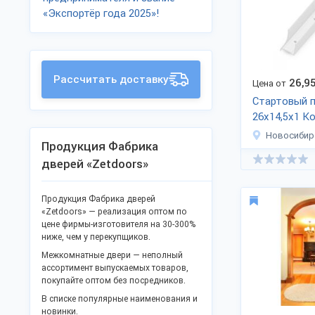
«Экспортёр года 2025»!
Рассчитать доставку
26,9
Цена от
Стартовый 
26х14,5х1 К
THERMO PRO
Новосибир
Продукция Фабрика
дверей «Zetdoors»
Продукция Фабрика дверей
«Zetdoors» — реализация оптом по
цене фирмы-изготовителя на 30-300%
ниже, чем у перекупщиков.
Межкомнатные двери — неполный
ассортимент выпускаемых товаров,
покупайте оптом без посредников.
В списке популярные наименования и
новинки.