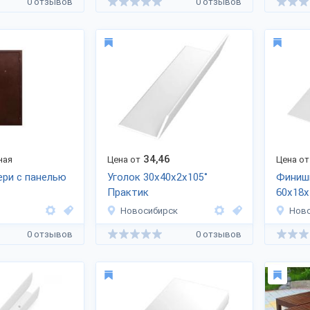
0 отзывов
0 отзывов
34,46
ная
Цена от
Цена от
ри с панелью
Уголок 30x40x2x105˚
Финиш
Практик
60x18x
Новосибирск
Нов
0 отзывов
0 отзывов