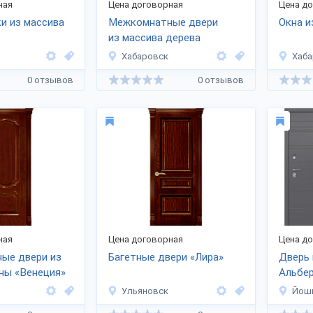
ная
Цена договорная
Цена д
и из массива
Межкомнатные двери
Окна и
из массива дерева
Хабаровск
Хаба
0 отзывов
0 отзывов
ная
Цена договорная
Цена д
ые двери из
Багетные двери «Лира»
Дверь 
ны «Венеция»
Альбе
Ульяновск
Йош