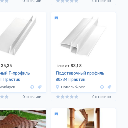
0 отзывов
0 отзывов
35,35
83,18
Цена от
ный F-профиль
Подставочный профиль
1 Практик
80x34 Практик
(универсальный)
осибирск
Новосибирск
0 отзывов
0 отзывов