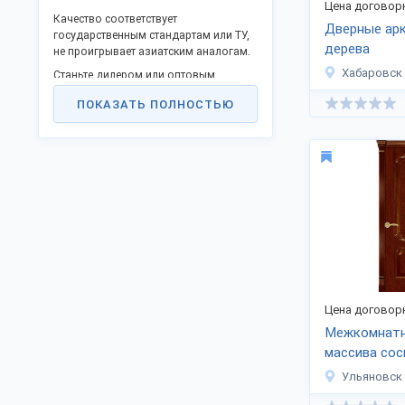
Цена договор
Качество соответствует
Дверные арк
государственным стандартам или ТУ,
дерева
не проигрывает азиатским аналогам.
Хабаровск
Станьте дилером или оптовым
покупателем в своём городе и
ПОКАЗАТЬ ПОЛНОСТЬЮ
получайте преимущества работы без
посредников. Продаем товары в
городах: Москва, Чебоксары, Санкт-
Петербург, Казань, Самара и других.
Заказы отправляем удобной
транспортной компанией во все
города России, СНГ и за границу.
Для доставки в страны ТС
оформляются сопроводительные
документы.
Закажите продукцию на
странице
компании
.
Цена договор
Межкомнатн
массива сос
Ульяновск