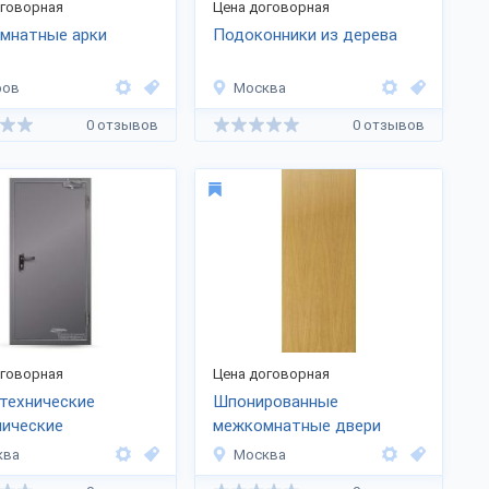
оговорная
Цена договорная
мнатные арки
Подоконники из дерева
ров
Москва
0 отзывов
0 отзывов
оговорная
Цена договорная
технические
Шпонированные
лические
межкомнатные двери
МДФ (без врезки)
ква
Москва