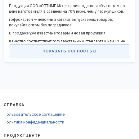
Продукция ООО «ОПТИМПАК» — производство и сбыт оптом по
цене изготовителя в среднем на 70% ниже, чем у перекупщиков.
гофрокартон — неполный каталог выпускаемых товаров,
покупайте оптом без посредников.
В продаже уже известные товары и новая продукция.
Качество соответствует государственным стандартам или ТУ, не
уступает зарубежным аналогам.
ПОКАЗАТЬ ПОЛНОСТЬЮ
Станьте дилером или оптовым покупателем в своём крае и
получите выгоду работы без посредников. Продаем товары в
городах: Москва, Санкт-Петербург, Краснодар, Королёв, Рязань и
других.
Доставка удобной ТК в любые города РФ, таможенного союза и
за рубеж.
Для доставки в страны ЕС оформляются разрешительные
накладные.
СПРАВКА
Наши контакты на
стенде компании
.
Пользовательское соглашение
Политика конфиденциальности
ПРОДУКТЦЕНТР