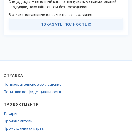
Спецодежда — неполный каталог выпускаемых наименований
продукции, покупайте оптом без посредников.
В списке популярные товары и новая продукция.
Качество соответствует государственным стандартам или
ПОКАЗАТЬ ПОЛНОСТЬЮ
техническим регламентам, не проигрывает зарубежным
конкурентам.
Станьте дилером или оптовым покупателем в своём городе и
получайте преимущества прямого сотрудничества. Продаем
товары в городах: Москва, Краснодар, Санкт-Петербург, Иваново,
Саратов и других.
Заказы отправляем удобной транспортной компанией в любые
города России, ТС и за рубеж.
СПРАВКА
Для отправки в страны ЕС предоставляются необходимые бумаги.
Пользовательское соглашение
Наши контакты на
странице компании
.
Политика конфиденциальности
ПРОДУКТЦЕНТР
Товары
Производители
Промышленная карта