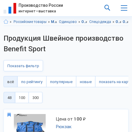
Производство России
интернет—выставка
Российские товары
Московская область
Одинцово
Одежда
Спецодежда
Одежда, Московская область
Одежда, г.Одинцово
Продукция Швейное производство
Benefit Sport
Показать фильтр
всё
по рейтингу
популярные
новые
показать на карте
48
100
300
Цена от
100
₽
Рюкзак