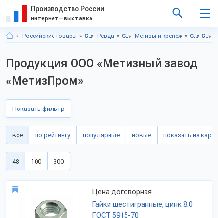
Производство России
интернет—выставка
Российские товары
Свердловская область
Ревда
Строительство и ремонт
Метизы и крепеж
Строительство и ремонт, Свердловская область
Строительство и ремонт, г.Ревда
Продукция ООО «Метизный завод
«МетизПром»
Показать фильтр
всё
по рейтингу
популярные
новые
показать на карте
48
100
300
Цена договорная
Гайки шестигранные, цинк 8.0
ГОСТ 5915-70