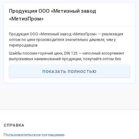
Продукция ООО «Метизный завод
«МетизПром»
Продукция ООО «Метизный завод «МетизПром» — реализация
оптом по цене производителя значительно дешевле, чем у
перепродавцов.
Шайбы плоские горячий цинк, DIN 125 — неполный ассортимент
выпускаемых наименований продукции, покупайте оптом без
посредников.
ПОКАЗАТЬ ПОЛНОСТЬЮ
В продаже популярные товары и новая продукция.
Качество соответствует госстандартам или техническим условиям,
не уступает европейским аналогам.
Станьте дилером или оптовым партнёром в своём регионе и
получите преимущества сотрудничества без посредников.
Реализуем товары в городах: Екатеринбург, Санкт-Петербург,
Москва, Нижний Новгород, Челябинск и других.
Доставка удобной транспортной компанией в любые регионы РФ,
таможенного союза и за рубеж.
СПРАВКА
Для продажи за рубеж предоставляются сопроводительные
Пользовательское соглашение
бумаги.