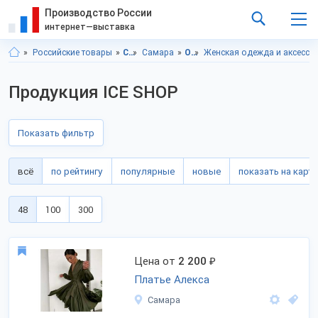
Производство России
интернет—выставка
Российские товары
Самарская область
Самара
Одежда
Женская одежда и аксессу
Продукция ICE SHOP
Показать фильтр
всё
по рейтингу
популярные
новые
показать на карте
48
100
300
Цена от
2 200
₽
Платье Алекса
Самара