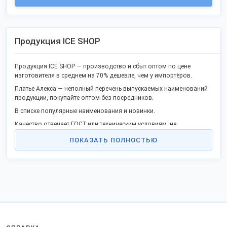
Продукция ICE SHOP
Продукция ICE SHOP — производство и сбыт оптом по цене
изготовителя в среднем на 70% дешевле, чем у импортёров.
Платье Алекса — неполный перечень выпускаемых наименований
продукции, покупайте оптом без посредников.
В списке популярные наименования и новинки.
Качество отвечает ГОСТ или техническим условиям, не
проигрывает импортным конкурентам.
ПОКАЗАТЬ ПОЛНОСТЬЮ
Станьте дилером или оптовым покупателем в своём регионе и
получите выгоду прямого сотрудничества. Продаем продукцию в
городах: Москва, Санкт-Петербург, Самара, Краснодар, Нижний
Новгород и других.
Заказы отправляем удобной транспортной компанией в любые
регионы России, ТС и за границу.
Для продажи в страны Таможенного союза оформляются
сопроводительные бумаги.