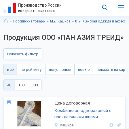
Производство России
интернет—выставка
Российские товары
Московская область
Кашира
Одежда
Женская одежда и аксессу
Продукция ООО «ПАН АЗИЯ ТРЕИД»
Показать фильтр
всё
по рейтингу
популярные
новые
показать на карте
48
100
300
Цена договорная
Комбинезон одноразовый с
проклеенными швами
Кашира