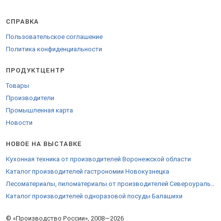
получайте выгоду работы напрямую. Продаем продукцию в
городах: Москва, Санкт-Петербург, Ставрополь, Краснодар,
СПРАВКА
Ростов-на-Дону и других.
Пользовательское соглашение
Доставляем удобной транспортной компанией во все города
России, ТС и за границу.
Политика конфиденциальности
Для поставки за пределы РФ предоставляются необходимые
бумаги.
ПРОДУКТЦЕНТР
Отправьте заказ на
стенде компании
.
Товары
Производители
Промышленная карта
Новости
НОВОЕ НА ВЫСТАВКЕ
Кухонная техника от производителей Воронежской области
Каталог производителей гастрономии Новокузнецка
Лесоматериалы, пиломатериалы от производителей Североуральска
Каталог производителей одноразовой посуды Балашихи
© «Производство России», 2008—2026