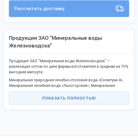
Рассчитать доставку
Продукция ЗАО "Минеральные воды
Железноводска"
Продукция ЗАО "Минеральные воды Железноводска" —
реализация оптом по цене фирмы-изготовителя в среднем на 70%
выгоднее импорта.
Минеральная природная лечебно-столовая вода «Ессентуки 4»,
Минеральная лечебная вода «Лысогорская», Минеральная
лечебно-столовая вода «Ессентуки-Новая 2», Минеральная
лечебно-столовая вода «Смирновская», Минеральная лечебно-
ПОКАЗАТЬ ПОЛНОСТЬЮ
столовая вода «Славяновская» — неполный список выпускаемых
товаров, покупайте оптом без посредников.
В продаже популярные наименования и новая продукция.
Качество отвечает госстандартам или техническим условиям, не
проигрывает иностранным товарам.
Станьте дилером или оптовым представителем в своём городе и