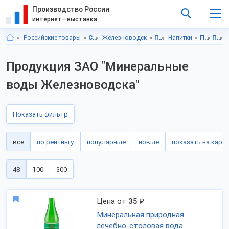
Производство России
интернет—выставка
Российские товары
Ставропольский край
Железноводск
Продукты питания
Напитки
Продукты питания, Ставропольский край
Продукты питания, г.Железноводск
Продукция ЗАО "Минеральные
воды Железноводска"
Показать фильтр
всё
по рейтингу
популярные
новые
показать на карте
48
100
300
Цена от
35
₽
Минеральная природная
лечебно-столовая вода