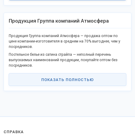
Продукция Группа компаний Атмосфера
Продукция Группа компаний Атмосфера — продажа оптом по
цене компании-изготовителя в среднем на 70% выгоднее, чем у
посредников.
Постельное белье из сатина страйпа — неполный перечень
выпускаемых наименований продукции, покупайте оптом без
посредников.
В списке популярные наименования и новая продукция.
ПОКАЗАТЬ ПОЛНОСТЬЮ
Качество отвечает ГОСТ или техническим регламентам, не
проигрывает китайским аналогам.
Станьте дилером или оптовым покупателем в своём регионе и
получите выгоду прямого сотрудничества. Реализуем товары в
городах: Москва, Иваново, Санкт-Петербург, Краснодар, Нижний
Новгород и других.
Доставляем удобной ТК во все регионы РФ, ТС и на экспорт.
Для поставки в СНГ оформляются сопроводительные бумаги.
СПРАВКА
Наши контакты на
странице компании
.