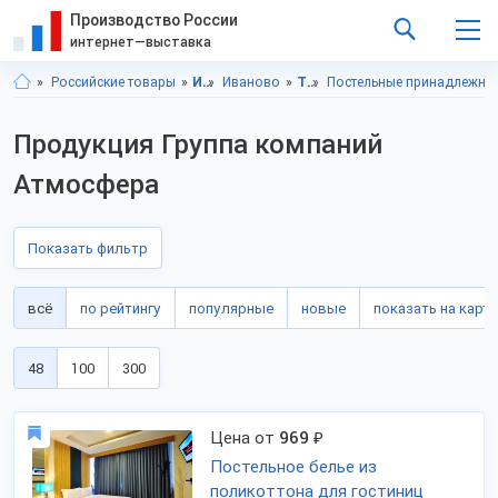
Производство России
интернет—выставка
Российские товары
Ивановская область
Иваново
Товары для дома
Постельные принадлежно
Продукция Группа компаний
Атмосфера
Показать фильтр
всё
по рейтингу
популярные
новые
показать на карте
48
100
300
Цена от
969
₽
Постельное белье из
поликоттона для гостиниц