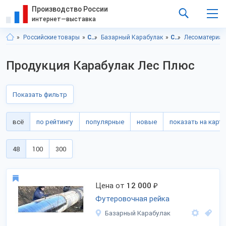
Производство России
интернет—выставка
Российские товары
Саратовская область
Базарный Карабулак
Строительство и ремонт
Лесоматериал
Продукция Карабулак Лес Плюс
Показать фильтр
всё
по рейтингу
популярные
новые
показать на карте
48
100
300
Цена от
12 000
₽
Футеровочная рейка
Базарный Карабулак