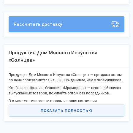
Рассчитать доставку
Продукция Дом Мясного Искусства
«Солнцев»
Продукция Дом Мясного Искусства «Солнцев» — продажа оптом
по цене производителя на 30-300% дешевле, чем у перекупщиков.
Колбаса в оболочке белкозин «Мраморная» — неполный список
выпускаемых товаров, покупайте оптом без посредников.
В списке уже известные товары и новая продукция.
Качество соответствует ГОСТ или ТУ, не уступает европейским
ПОКАЗАТЬ ПОЛНОСТЬЮ
товарам.
Станьте дилером или оптовым покупателем в своём крае и
получите выгоду работы напрямую. Продаем продукцию в
городах: Москва, Пенза, Санкт-Петербург, Саратов, Нижний