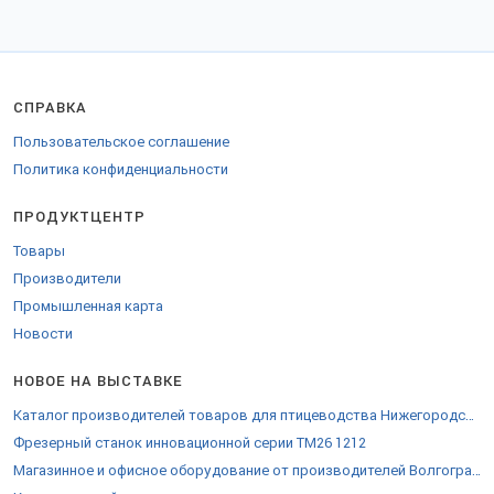
Новгород и других.
Доставка удобной транспортной компанией в любые города
России, СНГ и за границу.
Для экспорта в страны Таможенного союза предоставляются
СПРАВКА
разрешительные сертификаты.
Пользовательское соглашение
Наши контакты на
странице компании
.
Политика конфиденциальности
ПРОДУКТЦЕНТР
Товары
Производители
Промышленная карта
Новости
НОВОЕ НА ВЫСТАВКЕ
Каталог производителей товаров для птицеводства Нижегородской области
Фрезерный станок инновационной серии ТМ26 1212
Магазинное и офисное оборудование от производителей Волгоградской области