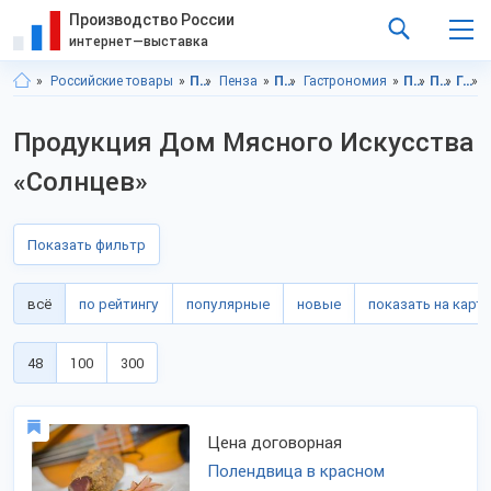
Производство России
интернет—выставка
Российские товары
Пензенская область
Пенза
Продукты питания
Гастрономия
Продукты питания, Пензенская область
Продукты питания, г.Пенза
Гастрономия, Пензенская область
Гаст
Продукция Дом Мясного Искусства
«Солнцев»
Показать фильтр
всё
по рейтингу
популярные
новые
показать на карте
48
100
300
Цена договорная
Полендвица в красном