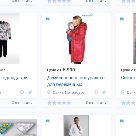
0 отзывов
0 отзывов
5 900
ная
Цена от
Цена от
я одежда для
Демисезонное полупальто
Слинг 
для беременных
о
Санкт-Петербург
Санк
0 отзывов
0 отзывов