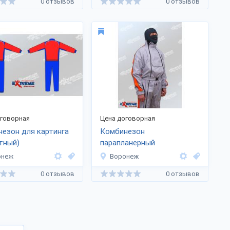
0 отзывов
0 отзывов
оговорная
Цена договорная
езон для картинга
Комбинезон
тный)
парапланерный
онеж
Воронеж
0 отзывов
0 отзывов