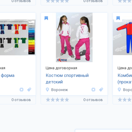
0 отзывов
0 отзывов
ная
Цена договорная
Цена д
 форма
Костюм спортивный
Комбин
детский
(прока
Воронеж
Вор
0 отзывов
0 отзывов