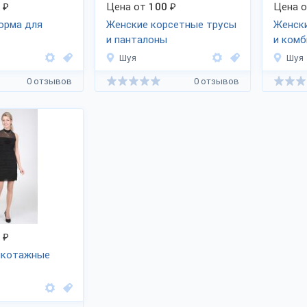
₽
Цена от
100
₽
Цена 
орма для
Женские корсетные трусы
Женск
и панталоны
и ком
Шуя
Шуя
0 отзывов
0 отзывов
₽
икотажные