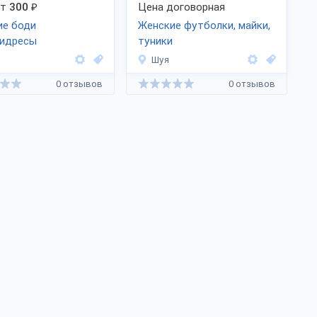
от
300
₽
Цена договорная
ие боди
Женские футболки, майки,
бидресы
туники
Шуя
0 отзывов
0 отзывов