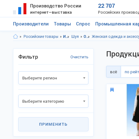
22 707
Производство России
интернет—выставка
Российских произво
Производители
Товары
Спрос
Промышленная ка
Российские товары
Ивановская область
Шуя
Одежда
Женская одежда и аксесс
Продукц
Фильтр
Очистить
всё
по рей
Выберите регион
Выберите категорию
ПРИМЕНИТЬ