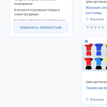
Цена договор
посредников.
Женские сп
В каталоге популярные товары и
костюмы
новая продукция.
Воронеж
Качество отвечает государственным
стандартам или техническим
ПОКАЗАТЬ ПОЛНОСТЬЮ
регламентам, не уступает китайским
конкурентам.
Станьте дилером или оптовым
представителем в своём городе и
получайте выгоду прямого
сотрудничества. Реализуем
продукцию в городах: Москва, Санкт-
Петербург, Иваново, Нижний
Новгород, Воронеж и других.
Заказы отправляем удобной
транспортной компанией во все
города Российской Федерации, ТС и
Цена договор
на экспорт.
Теннисная 
Для доставки в СНГ оформляются
сопроводительные сертификаты.
Воронеж
Свяжитесь с нами на
странице
компании
.