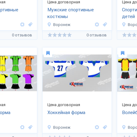
ная
Цена договорная
Цена д
ортивные
Мужские спортивные
Спорти
костюмы
детей
Воронеж
Вор
0 отзывов
0 отзывов
ная
Цена договорная
Цена д
форма
Хоккейная форма
Волей
Воронеж
Вор