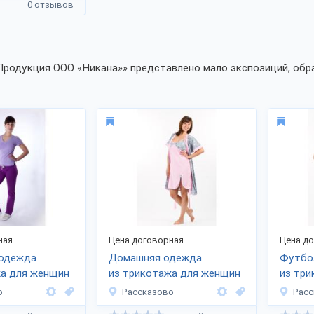
0 отзывов
Продукция ООО «Никана»» представлено мало экспозиций, обра
ная
Цена договорная
Цена д
 одежда
Домашняя одежда
Футбол
жа для женщин
из трикотажа для женщин
из три
о
Рассказово
Расс