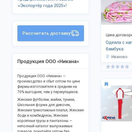
«Экспортёр года 2025»!
Рассчитать доставку
Цена договор
Одеяла с на
бамбука
Иваново
Продукция ООО «Никана»
Продукция ООО «Никана» —
производство и сбыт оптом по цене
фирмы-изготовителя в среднем на
70% выгоднее, чем у перекупщиков.
Женские футболки, майки, туники,
Школьная форма для девочек,
Женские трикотажные платья, Женские
боди и комбидресы, Женские
корсетные трусы и панталоны —
неполный каталог выпускаемых
товаров, покупайте оптом без