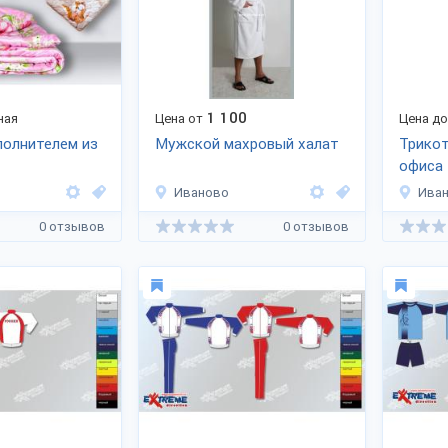
1 100
ная
Цена от
Цена д
полнителем из
Мужской махровый халат
Трико
офиса
Иваново
Ива
0 отзывов
0 отзывов