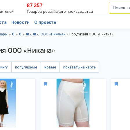
87 357
дителей
Товаров российского производства
рта
Новости
О проекте
уары
Одежда, Ивановская область
Одежда, г.Шуя
Женская одежда и аксессуары, Ивановская область
Женская одежда и аксессуары, г.Шуя
ООО «Никана»
Продукция ООО «Никана»
ия ООО «Никана»
тингу
популярные
новые
показать на карте