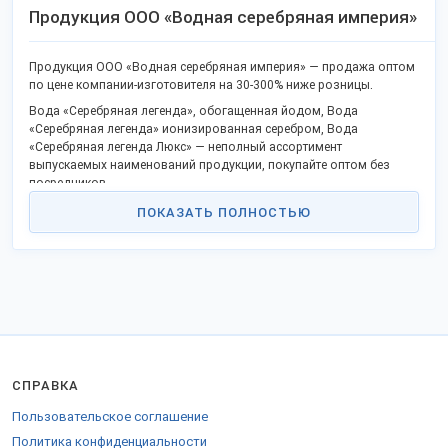
Продукция ООО «Водная серебряная империя»
Продукция ООО «Водная серебряная империя» — продажа оптом
по цене компании-изготовителя на 30-300% ниже розницы.
Вода «Серебряная легенда», обогащенная йодом, Вода
«Серебряная легенда» ионизированная серебром, Вода
«Серебряная легенда Люкс» — неполный ассортимент
выпускаемых наименований продукции, покупайте оптом без
посредников.
В списке популярные товары и новинки.
ПОКАЗАТЬ ПОЛНОСТЬЮ
Качество соответствует госстандартам или ТУ, не проигрывает
импортным аналогам.
Станьте дилером или оптовым представителем в своём регионе и
получите преимущества работы напрямую. Продаем продукцию в
городах: Москва, Санкт-Петербург, Воронеж, Тамбов, Краснодар и
других.
Доставляем удобной ТК во все регионы РФ, ТС и на экспорт.
СПРАВКА
Для отправки в СНГ предоставляются сопроводительные бумаги.
Закажите продукцию на
стенде компании
.
Пользовательское соглашение
Политика конфиденциальности