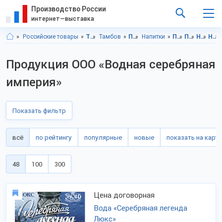
Производство России
интернет—выставка
Российские товары
Тамбовская область
Тамбов
Продукты питания
Напитки
Продукты питания, Тамбовская область
Продукты питания, г.Тамбов
Напитки, Тамбовская область
Напитки, г.Тамбов
Продукция ООО «Водная серебряная
империя»
Показать фильтр
всё
по рейтингу
популярные
новые
показать на карте
48
100
300
Цена договорная
Вода «Серебряная легенда
Люкс»