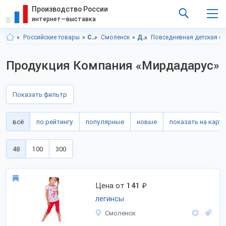
Производство России
интернет—выставка
Российские товары
Смоленская область
Смоленск
Детская одежда
Повседневная детская о
Продукция Компания «Мирдадарус»
Показать фильтр
всё
по рейтингу
популярные
новые
показать на карте
48
100
300
Цена от
141
₽
легинсы
Смоленск