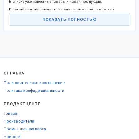
В списке уже известные товары и новая продукция.
Качество соответствует государственным стандартам или
техническим условиям, не уступает западным конкурентам.
ПОКАЗАТЬ ПОЛНОСТЬЮ
Станьте дилером или оптовым представителем в своём регионе и
получайте выгоду прямого сотрудничества. Продаем продукцию
в городах: Москва, Смоленск, Санкт-Петербург, Иваново, Минск и
других.
Грузы отправляем удобной ТК в любые города России,
таможенного союза и за рубеж.
Для поставки в СНГ оформляются необходимые документы.
Наши контакты на
стенде компании
.
СПРАВКА
Пользовательское соглашение
Политика конфиденциальности
ПРОДУКТЦЕНТР
Товары
Производители
Промышленная карта
Новости