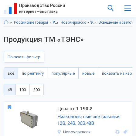
Производство России
интернет—выставка
Российские товары
Ростовская область
Новочеркасск
Электротовары
Освещение и светоте
Продукция ТМ «ТЭНС»
Показать фильтр
всё
по рейтингу
популярные
новые
показать на карте
48
100
300
Цена от
1 190
₽
Низковольтные светильники
12В, 24В, 36В,48В
Новочеркасск