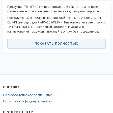
Продукция ТМ «ТЭНС» — производство и сбыт оптом по цене
компании-изготовителя значительно ниже, чем у посредников.
Светодиодный светильник консольный ip67 LS-90-2, Cветильник
CLIP-IN cветодиодный ARV-208-CLIP-IN, Низковольтные светильники
12В, 24В, 36В,48В — неполный каталог выпускаемых
наименований продукции, покупайте оптом без посредников.
В каталоге уже известные товары и новая продукция.
ПОКАЗАТЬ ПОЛНОСТЬЮ
Качество отвечает госстандартам или техническим регламентам,
не уступает азиатским аналогам.
Станьте дилером или оптовым покупателем в своём крае и
получайте выгоду прямого сотрудничества. Реализуем товары в
городах: Ростов-на-Дону, Москва, Санкт-Петербург, Краснодар,
Новочеркасск и других.
Заказы отправляем удобной транспортной компанией во все
регионы РФ, СНГ и за границу.
СПРАВКА
Для доставки за рубеж оформляются соответствующие
сертификаты.
Пользовательское соглашение
Отправьте заказ на
стенде компании
.
Политика конфиденциальности
ПРОДУКТЦЕНТР