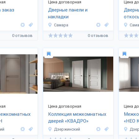
ная
Цена договорная
Цена д
 заказ
Дверные панели и
Дверн
накладки
откос
Самара
Сам
0 отзывов
0 отзывов
ная
Цена договорная
Цена д
межкомнатных
Коллекция межкомнатных
Межко
Н
дверей «КВАДРО»
«НЕО 
ий
Дзержинский
Дзе