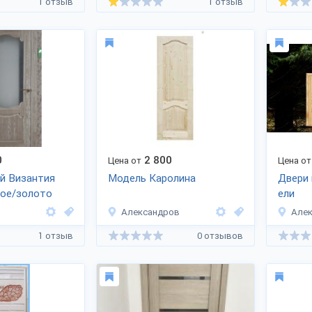
1 отзыв
1 отзыв
0
2 800
Цена от
Цена от
й Византия
Модель Каролина
Двери 
лое/золото
ели
Александров
Але
1 отзыв
0 отзывов