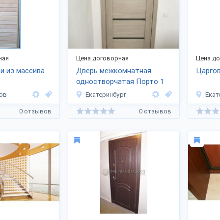
ная
Цена договорная
Цена д
и из массива
Дверь межкомнатная
Царго
одностворчатая Порто 1
ов
Екатеринбург
Екат
0 отзывов
0 отзывов