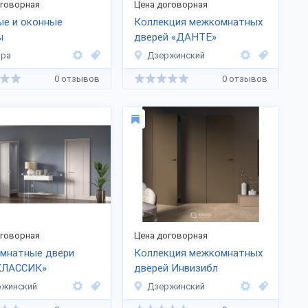
оговорная
Цена договорная
ые и оконные
Коллекция межкомнатных
ы
дверей «ДАНТЕ»
ара
Дзержинский
0 отзывов
0 отзывов
оговорная
Цена договорная
мнатные двери
Коллекция межкомнатных
КЛАССИК»
дверей Инвизибл
ржинский
Дзержинский