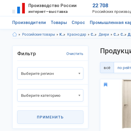
22 708
Производство России
интернет—выставка
Российских произво
Производители
Товары
Спрос
Промышленная ка
Российские товары
Краснодарский край
Краснодар
Строительство и ремонт
Двери
Строительство и ремонт, Краснодарский край
Строительство и ремонт, г.Краснодар
Двери
Продукц
Фильтр
Очистить
всё
по рей
Выберите регион
Выберите категорию
ПРИМЕНИТЬ