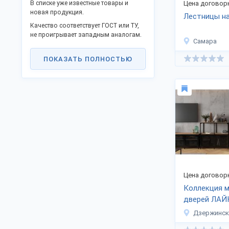
В списке уже известные товары и
Цена договор
новая продукция.
Лестницы на
Качество соответствует ГОСТ или ТУ,
не проигрывает западным аналогам.
Самара
Станьте дилером или оптовым
покупателем в своём регионе и
ПОКАЗАТЬ ПОЛНОСТЬЮ
получите преимущества работы без
посредников. Продаем товары в
городах: Краснодар, Москва, Ростов-
на-Дону, Самара, Казань и других.
Доставляем удобной транспортной
компанией во все регионы
Российской Федерации, СНГ и на
экспорт.
Для продажи в страны Евросоюза
предоставляются сопроводительные
бумаги.
Цена договор
Отправьте заказ на
странице
Коллекция 
компании
.
дверей ЛАЙ
Дзержинск