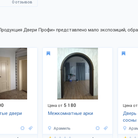
0 отзывов
Продукция Двери Профи» представлено мало экспозиций, обрат
00
5 180
Цена от
Цена от
тые двери
Межкомнатные арки
Дверь 
сосны
дуб 6
Арамиль
Ара