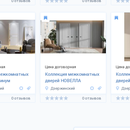
0 отзывов
0 отзывов
ная
Цена договорная
Цена д
межкомнатных
Коллекция межкомнатных
Колле
тинум
дверей НОВЕЛЛА
двере
ий
Дзержинский
Дзе
0 отзывов
0 отзывов