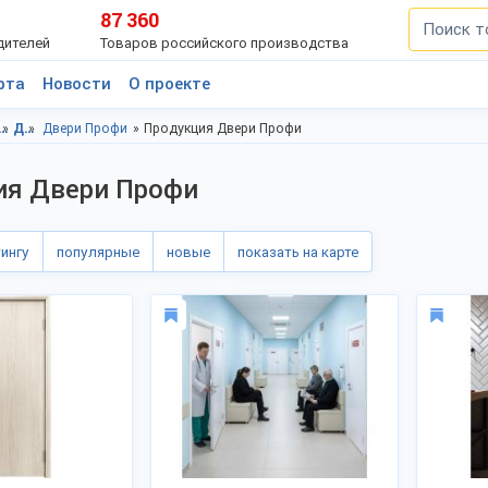
87 360
дителей
Товаров российского производства
рта
Новости
О проекте
, Краснодарский край
Двери, г.Краснодар
Двери Профи
Продукция Двери Профи
ия Двери Профи
тингу
популярные
новые
показать на карте