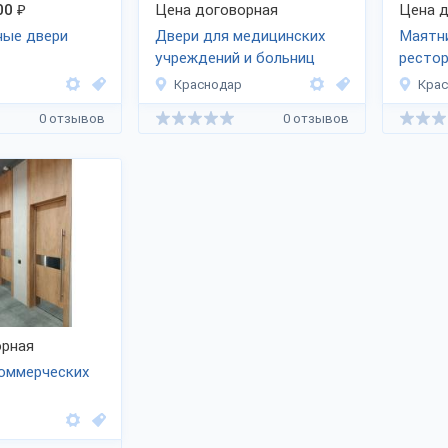
00
₽
Цена договорная
Цена д
ые двери
Двери для медицинских
Маятн
учреждений и больниц
ресто
Краснодар
Кра
0 отзывов
0 отзывов
рная
коммерческих