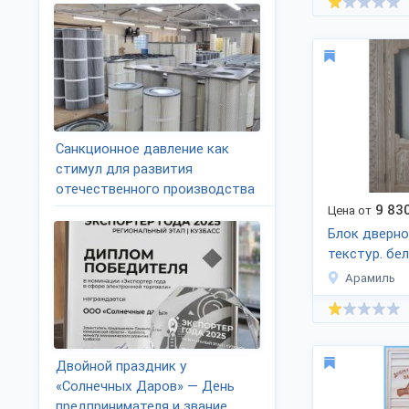
Санкционное давление как
стимул для развития
отечественного производства
9 83
Цена от
Блок дверно
текстур. бе
860х20
Арамиль
Двойной праздник у
«Солнечных Даров» — День
предпринимателя и звание