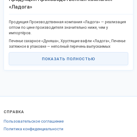
«Ладога»
Продукция Производственная компания «Ладога» — реализация
оптом по цене производителя значительно ниже, чем у
импортёров.
Печенье сахарное «Дуняша», Хрустящие вафли «Ладога», Печенье
затяжное в упаковке — неполный перечень выпускаемых
наименований продукции, покупайте оптом без посредников.
ПОКАЗАТЬ ПОЛНОСТЬЮ
В каталоге уже известные товары и новая продукция.
Качество соответствует госстандартам или техническим
регламентам, не проигрывает китайским конкурентам.
Станьте дилером или оптовым покупателем в своём регионе и
получите преимущества сотрудничества без посредников.
Продаем товары в городах: Владимир, Тирасполь и других.
Доставляем удобной ТК во все регионы Российской Федерации,
таможенного союза и на экспорт.
СПРАВКА
Для закупки за пределы РФ предоставляются соответствующие
документы.
Пользовательское соглашение
Отправьте заказ на
странице компании
.
Политика конфиденциальности