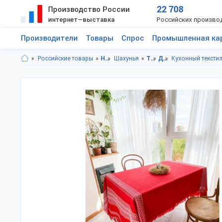
22 708
Производство России
интернет—выставка
Российских произво
Производители
Товары
Спрос
Промышленная ка
Российские товары
Нижегородская область
Шахунья
Товары для дома
Домашний текстиль
Кухонный тексти