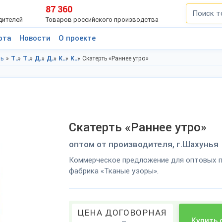
87 360
дителей
Товаров российского производства
рта
Новости
О проекте
ль
Товары для дома в Нижегородской области
Товары для дома в г.Шахунья
Домашний текстиль в Нижегородская область
Домашний текстиль в г.Шахунья
Кухонный текстиль в Нижегородская область
Кухонный текстиль в г.Шахунья
Скатерть «Раннее утро»
Скатерть «Раннее утро»
оптом от производителя, г.Шахунья
Коммерческое предложение для оптовых п
фабрика «Тканые узоры».
ЦЕНА ДОГОВОРНАЯ
Купить 