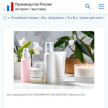
Производство России
интернет—выставка
Российские товары
Нижегородская область
Дзержинск
Товары личного потребления
Косметика
Кремы для тела
Товары лич
Фото опубликовано: ООО "АЛЬТЕРХИМ-ПРО", ИНН 5249160837, alterhim-pro.ru ©