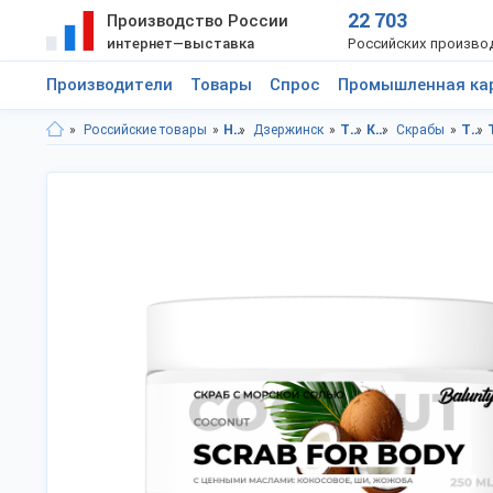
22 703
Производство России
интернет—выставка
Российских произво
Производители
Товары
Спрос
Промышленная ка
Российские товары
Нижегородская область
Дзержинск
Товары личного потребления
Косметика
Скрабы
Товары личного потребления в Нижегородской области