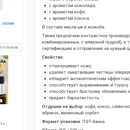
с ароматом шоколада;
с ароматом кофе;
с ароматом кокоса.
 своим
В составе масла ши и жожоба.
Также предлагаем контрактное производс
комбинированные, с алмазной пудрой), а т
0 отзывов
сертификацию и отправление на нужный а
Свойства:
отшелушивает кожу;
удаляет омертвевшие частицы эпидер
обладает антисептическим эффектом;
способствует выравниванию и тонусу 
способствует быстрому обновлению к
придает бархатистость.
Отдушки на выбор:
кофе, кокос, сливочн
абрикос, малиновый сорбет.
Формат упаковки
: ПЭТ-банка.
т»