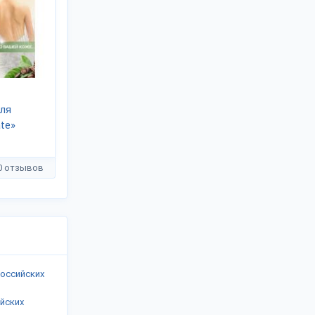
ля
te»
0 отзывов
российских
ийских