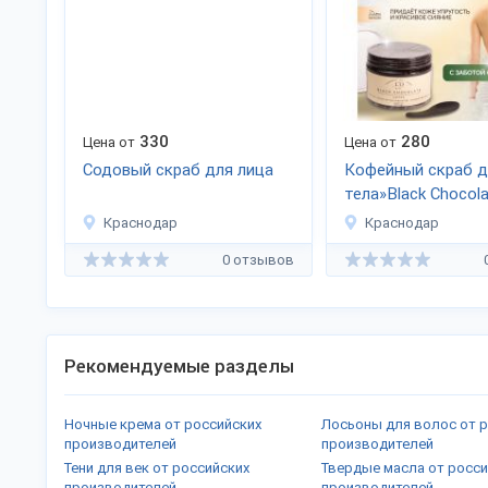
330
280
Цена от
Цена от
Содовый скраб для лица
Кофейный скраб д
тела»Black Chocola
Краснодар
Краснодар
0 отзывов
Рекомендуемые разделы
Ночные крема от российских
Лосьоны для волос от 
производителей
производителей
Тени для век от российских
Твердые масла от росс
производителей
производителей