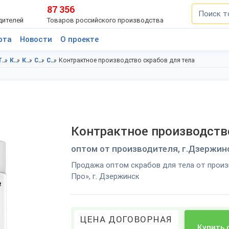
87 356
дителей
Товаров российского производства
рта
Новости
О проекте
Товары личного потребления в г.Дзержинск
Косметика в Нижегородская область
Косметика в г.Дзержинск
Скрабы в Нижегородская область
Скрабы в г.Дзержинск
Контрактное производство скрабов для тела
Контрактное производств
оптом от производителя, г.Дзержин
Продажа оптом скрабов для тела от произ
Про», г. Дзержинск
ЦЕНА ДОГОВОРНАЯ
Купить 