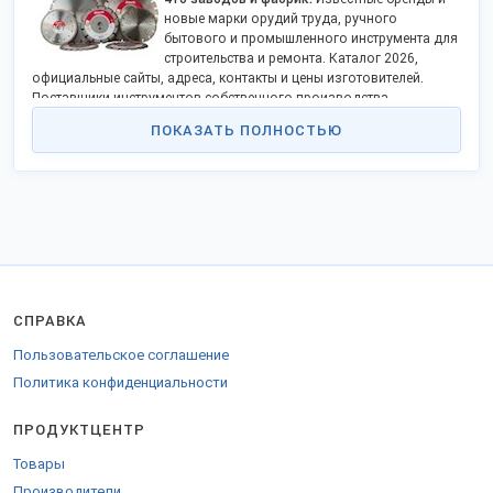
новые марки орудий труда, ручного
бытового и промышленного инструмента для
строительства и ремонта. Каталог 2026,
официальные сайты, адреса, контакты и цены изготовителей.
Поставщики инструментов собственного производства -
надежные партнеры. Станьте дилером, закажите прайс-лист!
ПОКАЗАТЬ ПОЛНОСТЬЮ
Промышленные производители и строительная отрасль в России
развиваются. Это способствует росту спроса на производство
строительного инструмента. Прослеживается тенденция
использования недорогого отечественного инструмента,
имеющего достойные качественные характеристики. На
российском рынке присутствует ~20 ведущих заводов
строительных инструментов: «Конаковский завод
механизированного инструмента», «Ижевский механический
завод», «Быковский электроинструментальный завод».
СПРАВКА
52% российского рынка инструментальной продукции занимает
оборудование для строительных работ. Согласно исследованиям,
Пользовательское соглашение
70% выпуска ручного строительного инструмента в России - ряд
Политика конфиденциальности
крупных российских производителей, выпускающих продукцию
нижнего ценового сегмента. Ведущее предприятие в этом секторе -
ПРОДУКТЦЕНТР
Лужский абразивный завод, выпускающий абразивные круги и
сопутствующие товары. Предприятие продаёт продукцию в России
Товары
и за рубежом, способно увеличить выпуск на 15—20%. Импортеры
Производители
строительного инструмента в РФ - Германия, Финляндия, Китай.